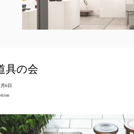
道具の会
2月6日
ition