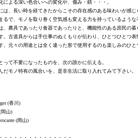
化による深い色合いへの変化や、傷み・錆・・・。
には、長い時を経てきたからこその存在感のある味わいが感じ
まるで、モノを取り巻く空気感も変える力を持っているような
は、農具であったり食器であったりと、機能性のある庶民の暮
す。古道具からは手仕事のぬくもりが伝わり、ひとつひとつ表
す。元々の用途とは全く違った形で使用するのも楽しみのひと
とって不要になったものを、次の誰かに伝える。
んだモノ特有の風合いを、是非生活に取り入れてみて下さい。
nger (香川)
 (岡山)
rocante (岡山)
・・・・・・・・・・・・・・・