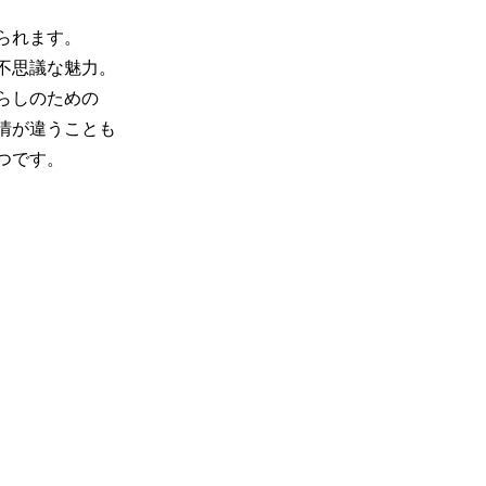
られます。
不思議な魅力。
らしのための
情が違うことも
つです。