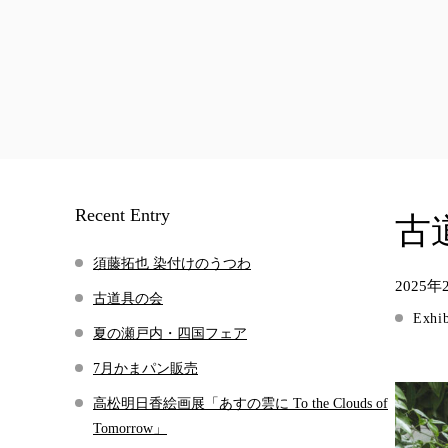
Recent Entry
古
須藤拓也 染付けのうつわ
2025年
古道具の会
Exhib
夏の瀬戸内・四国フェア
7月かまパン販売
高松明日香絵画展「あすの雲に To the Clouds of
Tomorrow」