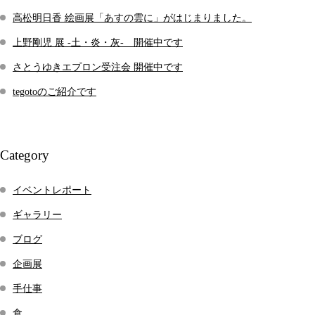
高松明日香 絵画展「あすの雲に」がはじまりました。
上野剛児 展 -土・炎・灰- 開催中です
さとうゆきエプロン受注会 開催中です
tegotoのご紹介です
Category
イベントレポート
ギャラリー
ブログ
企画展
手仕事
食